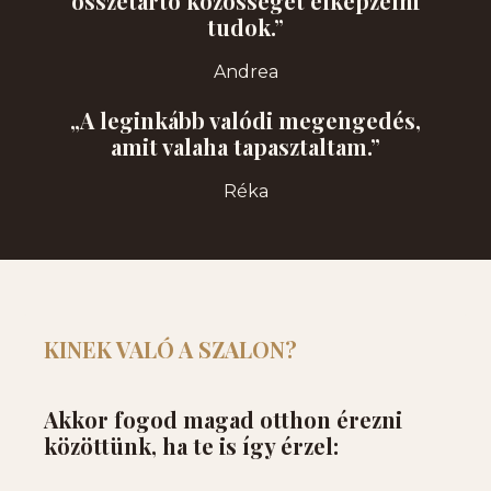
összetartó közösséget elképzelni
tudok.”
Andrea
„A leginkább valódi megengedés,
amit valaha tapasztaltam.”
Réka
KINEK VALÓ A SZALON?
Akkor fogod magad otthon érezni
közöttünk, ha te is így érzel: