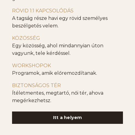
RÖVID 1:1 KAPCSOLÓDÁS
A tagság része havi egy rövid személyes
beszélgetés velem.
KÖZÖSSÉG
Egy közösség, ahol mindannyian úton
vagyunk, tele kérdéssel.
WORKSHOPOK
Programok, amik előremozdítanak.
BIZTONSÁGOS TÉR
Ítéletmentes, megtartó, női tér, ahova
megérkezhetsz.
Itt a helyem