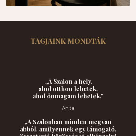
TAGJAINK MONDTÁK
„A Szalon a hely,
ahol otthon lehetek,
ahol önmagam lehetek.”
Anita
„A Szalonban minden megvan
abból, amilyennek egy támogató,