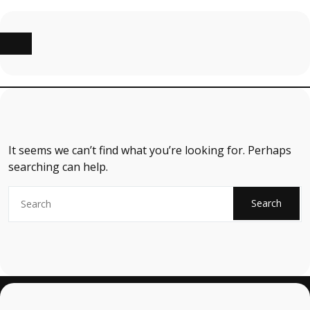
Skip
to
content
It seems we can’t find what you’re looking for. Perhaps
searching can help.
Search