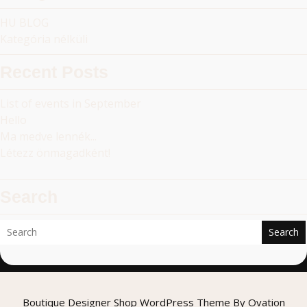
HU BLOG
Kategória nélküli
Recent Posts
List of events in September
Hello
Ma medve lennék...
Létezz önmagadként!
Search
Search
Boutique Designer Shop WordPress Theme
By Ovation